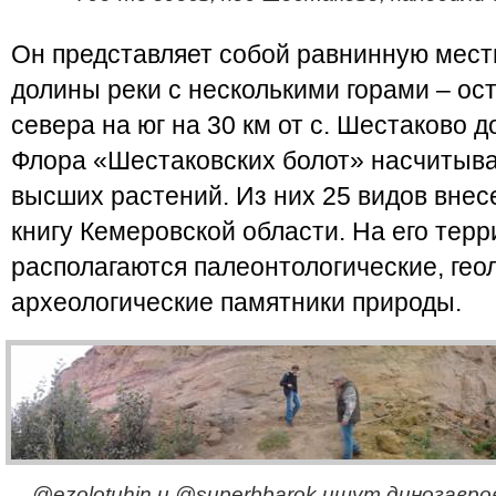
Он представляет собой равнинную мест
долины реки с несколькими горами – ос
севера на юг на 30 км от с. Шестаково до
Флора «Шестаковских болот» насчитыва
высших растений. Из них 25 видов вне
книгу Кемеровской области. На его тер
располагаются палеонтологические, гео
археологические памятники природы.
@ezolotuhin и @superbbarok ищут динозавров