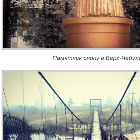
Памятник снопу в Верх-Чебул