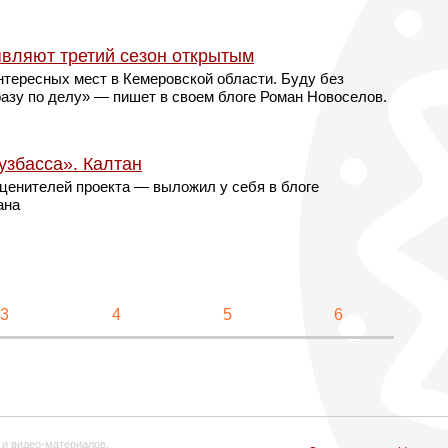
являют третий сезон открытым
нтересных мест в Кемеровской области. Буду без
разу по делу» — пишет в своем блоге Роман Новоселов.
узбасса». Калтан
ценителей проекта — выложил у себя в блоге
ана
3
4
5
6
 и видео-материалов,