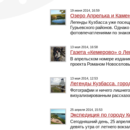
19 июня 2014, 16:59
Озеро Апрелька и Каме
Легенды Кузбасса уже посещ
Гурьевского районов. Однако
фотовпечатлениями по знак
13 мая 2014, 16:58
Газета «Кемерово» о Ле
В апрельском номере издания
проекта Романом Новоселов
13 мая 2014, 12:53
Легенды Кузбасса. горо
Фотографии и ничего лишнег
визуализированным рассказ
25 апреля 2014, 15:53
Экспедиция по городу 
Сегодняшний день, 25 апреля
девять утра от летнего вокз