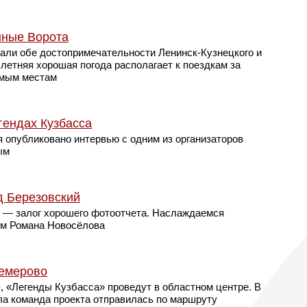
нные Ворота
али обе достопримечательности Ленинск-Кузнецкого и
 летняя хорошая погода располагает к поездкам за
омым местам
гендах Кузбасса
 опубликовано интервью с одним из организаторов
ым
д Березовский
о — залог хорошего фотоотчета. Наслаждаемся
ом Романа Новосёлова
Кемерово
, «Легенды Кузбасса» проведут в областном центре. В
ала команда проекта отправилась по маршруту