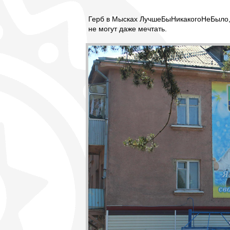
Герб в Мысках ЛучшеБыНикакогоНеБыло,
не могут даже мечтать.